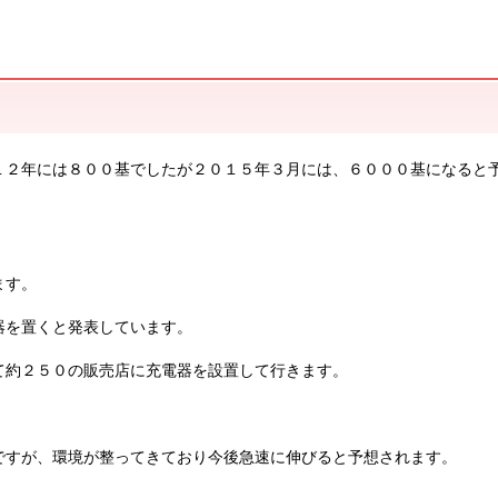
１２年には８００基でしたが２０１５年３月には、６０００基になると
ます。
器を置くと発表しています。
て約２５０の販売店に充電器を設置して行きます。
ですが、環境が整ってきており今後急速に伸びると予想されます。