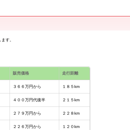
します。
販売価格
走行距離
３６６万円から
１８５km
４００万円代後半
２１５km
２７９万円から
２２８km
２２６万円から
１２０km