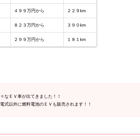
４９９万円から
２２９km
８２３万円から
３９０km
２９９万円から
１８１km
々なＥＶ車が出てきました！！
電式以外に燃料電池のＥＶも販売されます！！